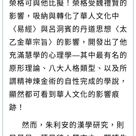
榮格可與他比擬！榮格受魏禮賢的
影響
，
吸納與轉化了華人文化中
〈
易經
〉與呂洞賓的丹道思想〈
太
乙金華宗旨
〉
的影響
，
開發出了他
充滿慧學的心理學
—
其中最有名的
原形理論
、
八大人格類型
、
以及所
謂精神煉金術的自性完成的學說
，
顯然都可看到華人文化的影響痕
跡！
然而
，
朱利安的漢學研究
，則