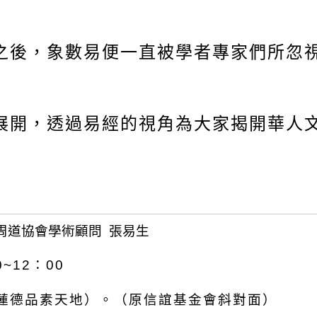
之後，象數易便一直被學者專家們所忽
展開，透過易經的視角為大家揭開華人
周道協會學術顧問 張易生
~12：00
（蓮德品素天地）。（原信誼基金會斜對面）