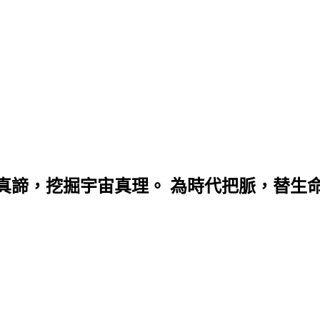
真諦，挖掘宇宙真理。 為時代把脈，替生