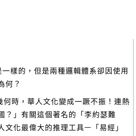
是一樣的，但是兩種邏輯體系卻因使用
為何？
幾何時，華人文化變成一蹶不振！連熱
國？」有關這個著名的「李約瑟難
人文化最偉大的推理工具ￚ「易經」