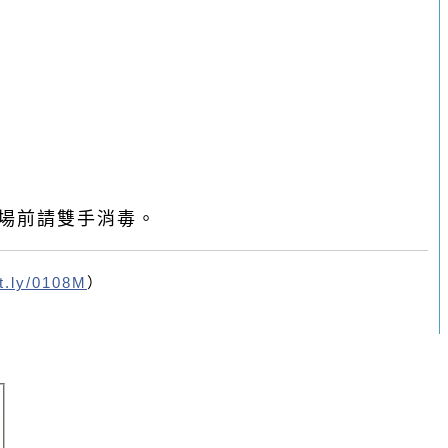
場前請雙手消毒。
it.ly/0108M
）