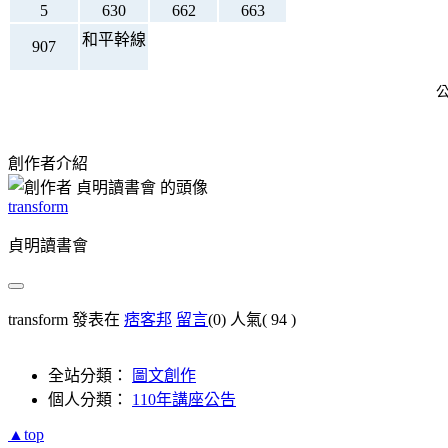
5
630
662
663
和平幹線
907
創作者介紹
transform
貞明讀書會
transform 發表在
痞客邦
留言
(0)
人氣(
94
)
全站分類：
圖文創作
個人分類：
110年講座公告
▲top