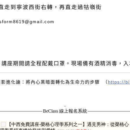
直走到寧波西街右轉，再直走過牯嶺街
nsform8619@gmail.com
。
講座期間請全程配戴口罩。
現場備有酒精消毒，入
陰影進化論：將內心黑暗面轉化為生命力的步驟 （
https://b