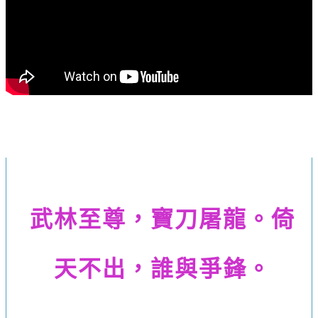
武林至尊，寶刀屠龍。倚
天不出，誰與爭鋒。