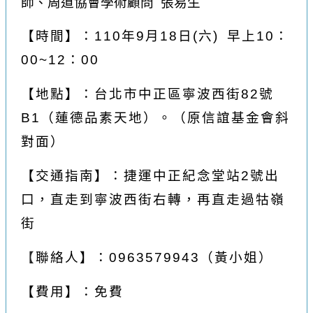
師、周道協會學術顧問 張易生
【
時間
】
：110年9月18日(六) 早上10：
00~12：00
【
地點
】
：台北市中正區寧波西街82號
B1（蓮德品素天地）。（原信誼基金會斜
對面）
【
交通指南
】
：捷運中正紀念堂站2號出
口，直走到寧波西街右轉，再直走過牯嶺
街
【
聯絡人
】
：0963579943
（黃小姐）
【
費用
】
：免費