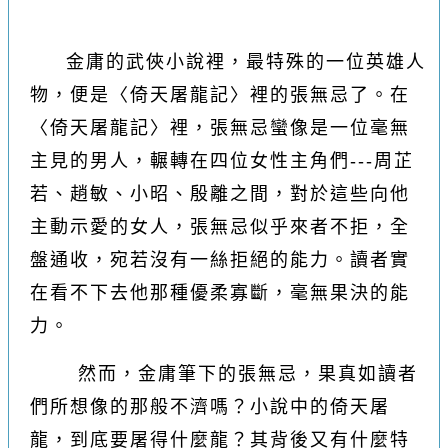
金庸的武俠小說裡，最特殊的一位英雄人
物，便是〈倚天屠龍記〉裡的張無忌了。在
〈倚天屠龍記〉裡，張無忌蠻像是一位毫無
主見的男人，輾轉在四位女性主角們---周芷
若、趙敏、小昭、殷離之間，對於這些向他
主動示愛的女人，張無忌似乎來者不拒，全
盤通收，宛若沒有一絲拒絕的能力。讀者實
在看不下去他那種優柔寡斷，毫無果決的能
力。
然而，金庸筆下的張無忌，果真如讀者
們所想像的那般不濟嗎？小說中的倚天屠
龍，到底要屠得什麼龍？其背後又有什麼特