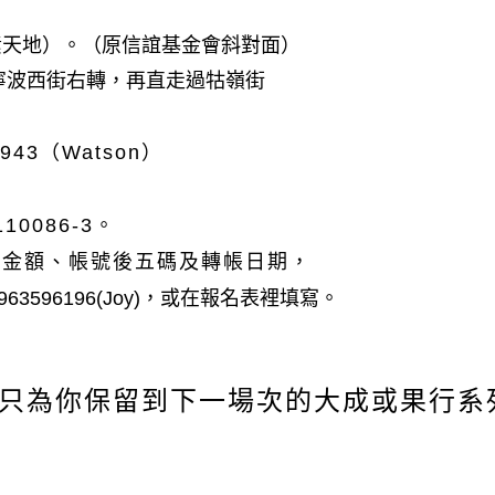
素天地）。（原信誼基金會斜對面）
寧波西街右轉，再直走過牯嶺街
943（Watson）
10086-3。
帳金額、
帳號後五碼及轉帳日期，
63596196(Joy)，
或在報名表裡填寫。
只為你保留到下一場次的大成或果行系