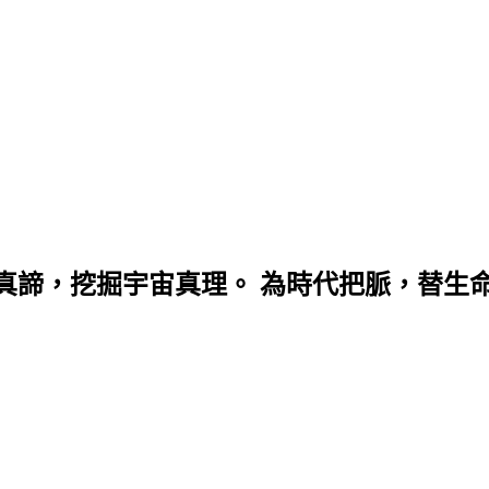
真諦，挖掘宇宙真理。 為時代把脈，替生