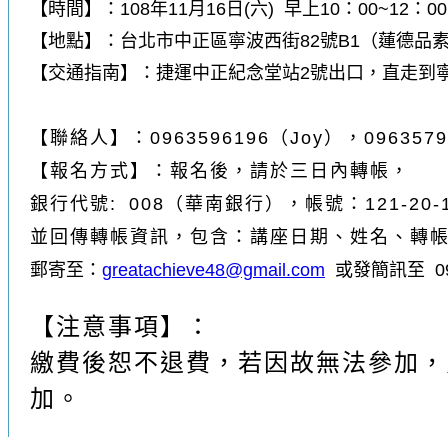
【時間】：108年11月16日(六) 早上10：00~12：00
【地點】：台北市中正區寧波西街82號B1（蓮德品
【交通指南】：捷運中正紀念堂站2號出口，直走到
【聯絡人】：0963596196（Joy），0963579
【報名方式】：報名後，請於三日內轉帳，
銀行代號: 008（華南銀行），帳號：121-20-1
並回傳轉帳資訊，包含：講座日期
、
姓名、
轉
郵寄至：
greatachieve48@gmail.com
或發簡
訊至 09
【注意事項】：
繳費後恕不退費，若因故無法參加，
加。