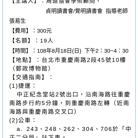
【主講人】：周道協會學術顧問、
貞明讀書會/覺明讀書會 指導老師
張易生
【費用】：300元
【名額】：19人
【時間】：108年8月18日(日) 下午2：30~4：30
【地點】：台北市重慶南路
2
段
45
號
10
樓
（郵政博物館
）
【交通指南】：
(1)
捷運：
中正紀念堂站
2
號出口，沿南海路往重慶
南路步行約
5
分鐘，到重慶南路左轉（近南
海路與重慶南路交叉口）
(2)
公車：
a. 243
、
248
、
262
、
304
、
706
於「中
正二分局」站下車。