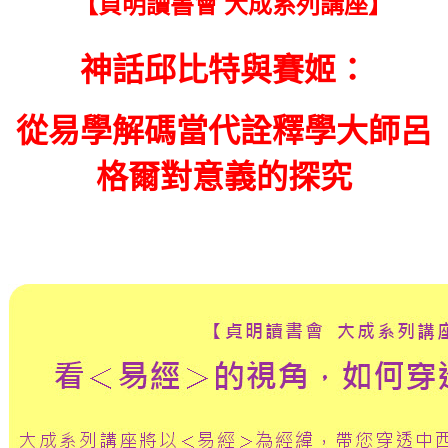
【貞明讀書會 大成系列講座】
神話邱比特與賽姬：
從易學解碼當代詮釋學大師呂
格爾對意義的探究